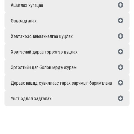
Ашиглах хугацаа
Өрөөг хадгалах
Хэвтэхээс өмнө захиалгаа цуцлах
Хэвтэсний дараа гэрээгээ цуцлах
Эргэлтийн цаг болон мөрдөх журам
Дараах нөхцөлд сувиллаас гарах зарчмыг баримтлана
Үнэт эдлэл хадгалах