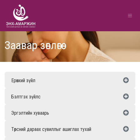
Заавар зөвлөгөө
Ерөнхий зүйл
Бэлтгэх зүйлс
Эргэлтийн хуваарь
Төрсний дараах сувиллыг ашиглах тухай