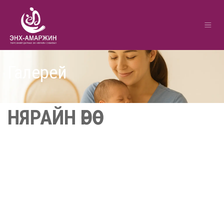
Галерей
НЯРАЙН ӨРӨӨ