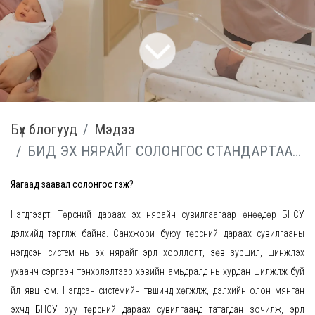
Бүх блогууд
Мэдээ
БИД ЭХ НЯРАЙГ СОЛОНГОС СТАНДАРТААР СУВИЛДАГ
Яагаад заавал солонгос гэж?
Нэгдүгээрт: Төрсний дараах эх нярайн сувилгаагаар өнөөдөр БНСУ
дэлхийд тэргүүлж байна. Санхүжори буюу төрсний дараах сувилгааны
нэгдсэн систем нь эх нярайг эрүүл хооллолт, зөв зуршил, шинжлэх
ухаанч сэргээн тэнхрүүлэлтээр хэвийн амьдралд нь хурдан шилжүүлж буй
үйл явц юм. Нэгдсэн системийн түвшинд хөгжүүлж, дэлхийн олон мянган
эхчүүд БНСУ руу төрсний дараах сувилгаанд татагдан зочилж, эрүүл