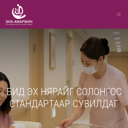
БИД ЭХ НЯРАЙГ СОЛОНГОС
СТАНДАРТААР СУВИЛДАГ