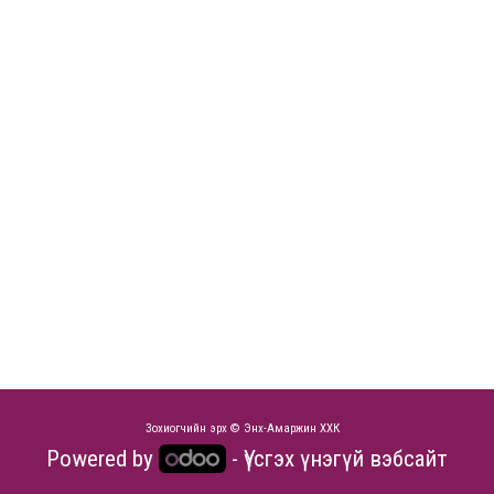
Зохиогчийн эрх © Энх-Амаржин ХХК
Powered by
- Үүсгэх
үнэгүй вэбсайт